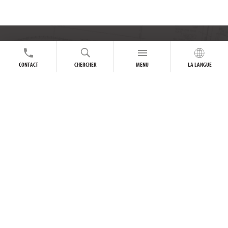
SUIVEZ-NOUS EN LIGNE
CONTACT
CHERCHER
MENU
LA LANGUE
Accueil
À propos d'AIL
Politique de confidentalité
Politique de durabilité
Plan du site
Nous joindre