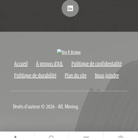
Accueil
À propos d'AIL
Politique de confidentalité
Politique de durabilité
Plan du site
Nous joindre
Droits d'auteur © 2026 - AIL Mining.