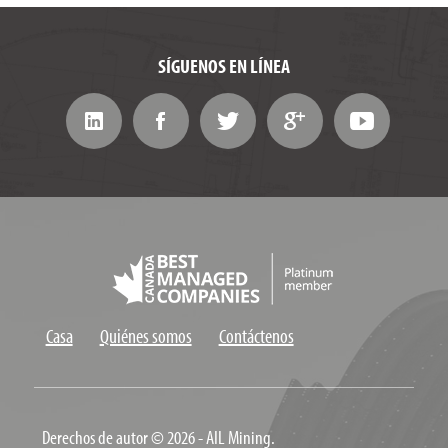
SÍGUENOS EN LÍNEA
Casa
Quiénes somos
Contáctenos
Derechos de autor © 2026 - AIL Mining.