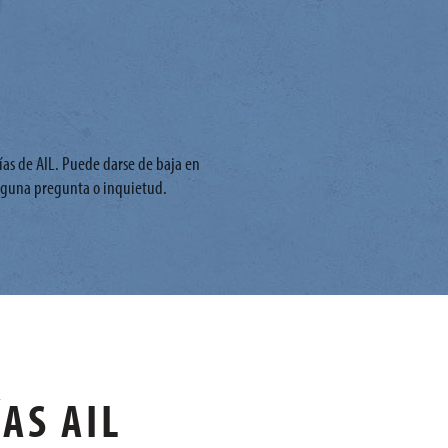
ías de AIL. Puede darse de baja en
alguna pregunta o inquietud.
AS AIL