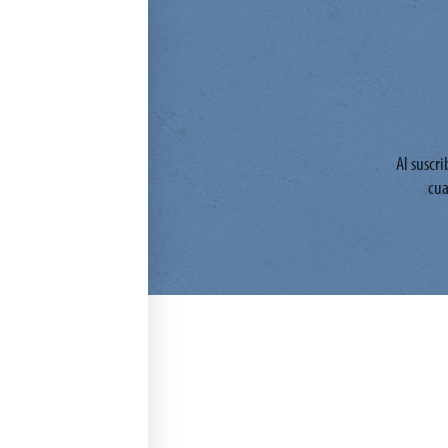
Al suscr
cua